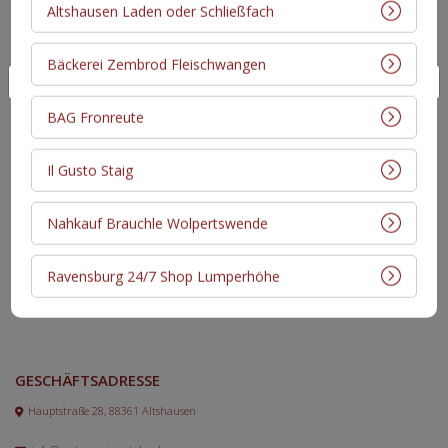
Altshausen Laden oder Schließfach
Sie legen wert auf Regionalität, hohe Qualität, Tradition und
Tierwohl? Dann sind Sie bei uns genau richtig. Bereits in der
Bäckerei Zembrod Fleischwangen
vierten Generation führen wir die Metzgerei Metzler als
Familienbetrieb. Wir stehen für Genuss, Transparenz und
BAG Fronreute
Zeitgeist.
Il Gusto Staig
Nahkauf Brauchle Wolpertswende
SCHNELLZUGRIFF
Über uns
Ravensburg 24/7 Shop Lumperhöhe
Kontakt
Infodienst
GESCHÄFTSADRESSE
Hauptstraße 28, 88361 Altshausen